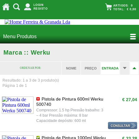
LOGIN
ARTIGOS:
0
REGISTO
TOTAL:
€ 0,00
Menu Produtos
Marca :: Werku
ORDENAR POR:
NOME
PREÇO
ENTRADA
Resultado: 1 a
3
de 3 produto(s)
Página 1 de 1
Pistola de Pintura 600ml Werku
€ 27,04
500740
Compressor: 1.5 hp Pressão trabalho: 3
– 4 bar Pressão máxima: 8 bar
Capacidade depósito: 600 ml
Pistola de Pintura 1000ml Werku
€ 33,28