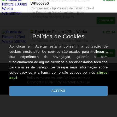
WK500750
Compressor: 2 hp Pressão de trabalho: 3 – 4
bar Peso: 1 kg Pressão máxima: 8 bar
Capacidade depósito: 1000 ml
COMPRAR
Pistola de Pintura 125ml Werku
€ 22,14
500730
Compressor: 1.5 hp Pressão de trabalho: 2.5
– 3.5 bar Peso: 0.3 kg Pressão máxima: 8
bar Capacidade depósito: 125 ml
COMPRAR
Todos os valores incluem IVA à taxa em vigor
Copyright © FERREIRAEGRANADA.pt 2026
Desenvolvido por Optimeios