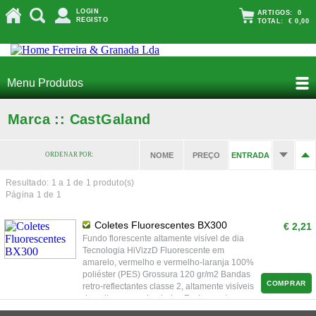
LOGIN
ARTIGOS:
0
REGISTO
TOTAL:
€ 0,00
Menu Produtos
Marca :: CastGaland
ORDENAR POR:
NOME
PREÇO
ENTRADA
Resultado: 1 a
1
de 1 produto(s)
Página 1 de 1
Coletes Fluorescentes BX300
€ 2,21
Fundo florescente altamente visível de dia
Tecnologia HiVizzD Fluorescente em
amarelo, vermelho e vermelho-laranja 100%
poliéster (PES) Grossura 120 gr/m2 Bandas
COMPRAR
retro-reflectantes classe 2, altamente visíveis
de noite ao ser alumiadas Fechamento
frontal ajustável com Velcro Tamanhos XS-