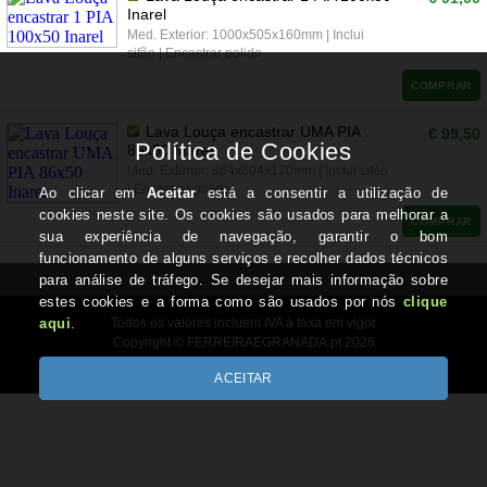
Inarel
Med. Exterior: 1000x505x160mm | Inclui
sifão | Encastrar polido
COMPRAR
Lava Louça encastrar UMA PIA
€ 99,50
86x50 Inarel
Med. Exterior: 864x504x170mm | Inclui sifão
| Encastrar polido
COMPRAR
Todos os valores incluem IVA à taxa em vigor
Copyright © FERREIRAEGRANADA.pt 2026
Desenvolvido por Optimeios