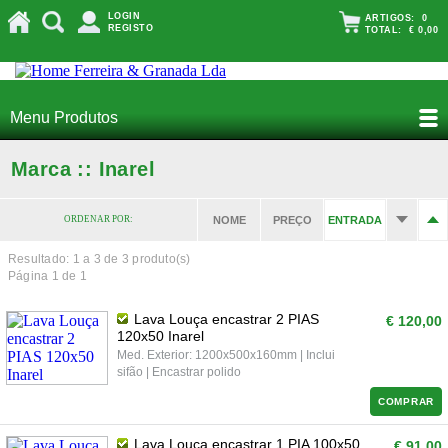
LOGIN
ARTIGOS:
0
REGISTO
TOTAL:
€ 0,00
Menu Produtos
Marca :: Inarel
ORDENAR POR:
NOME
PREÇO
ENTRADA
Resultado: 1 a
3
de 3 produto(s)
Página 1 de 1
Lava Louça encastrar 2 PIAS
€ 120,00
120x50 Inarel
Med. Exterior: 1200x500x160mm | Inclui
sifão | Encastrar polido
COMPRAR
Lava Louça encastrar 1 PIA 100x50
€ 91,00