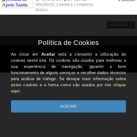
60x180x25; 2 portas e 1 prateleira;
Branco
Todos os valores incluem IVA à taxa em vigor
Copyright © FERREIRAEGRANADA.pt 2026
Desenvolvido por Optimeios