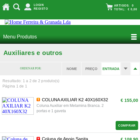
LOGIN
ARTIGOS:
0
REGISTO
TOTAL:
€ 0,00
Menu Produtos
Auxiliares e outros
ORDENAR POR:
NOME
PREÇO
ENTRADA
Resultado: 1 a
2
de 2 produto(s)
Página 1 de 1
COLUNA AXILIAR K2 40X160X32
€ 155,00
Coluna Auxiliar em Melamina Branca. 2
portas e 1 gaveta
COMPRAR
Coluna de Apoio Sanita
€ 108,90