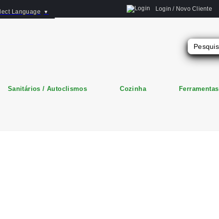
Login / Novo Cliente
lect Language
▼
Sanitários / Autoclismos
Cozinha
Ferramentas