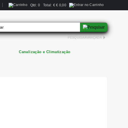
Qtd:
0
Total:
€
€ 0,00
PESQUISA AVANÇADA
Canalização e Climatização