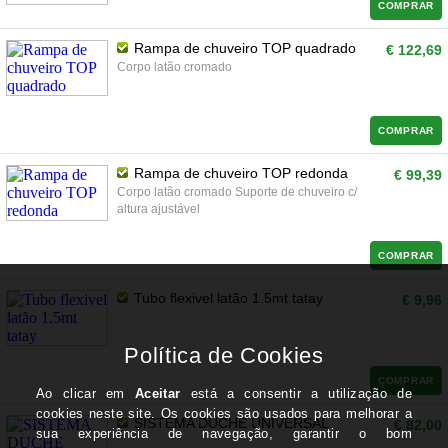
COMPRAR
Rampa de chuveiro TOP quadrado
€ 122,69
Corpo latão cromado
COMPRAR
Rampa de chuveiro TOP redonda
€ 99,39
Corpo latão cromado Suporte de chuveiro c/
altura ajustável
COMPRAR
Tubo flexivel latão 1.5mt tatay
€ 9,96
COMPRAR
SISTEMA DUCHE UNIVERSAL
€ 82,00