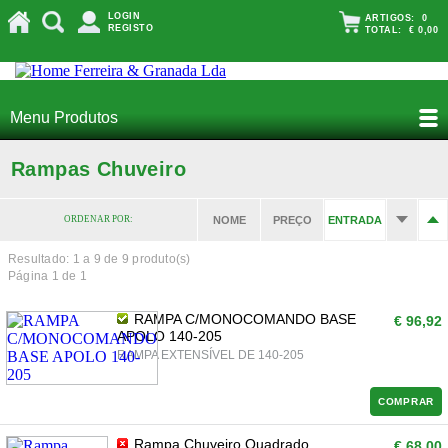
LOGIN
ARTIGOS:
0
REGISTO
TOTAL:
€ 0,00
Menu Produtos
Rampas Chuveiro
ORDENAR POR:
NOME
PREÇO
ENTRADA
Resultado: 1 a
9
de 9 produto(s)
Página 1 de 1
RAMPA C/MONOCOMANDO BASE
€ 96,92
APOLO 140-205
RAMPA EXTENSÍVEL DE 140-205
COMPRAR
Rampa Chuveiro Quadrado
€ 68,00