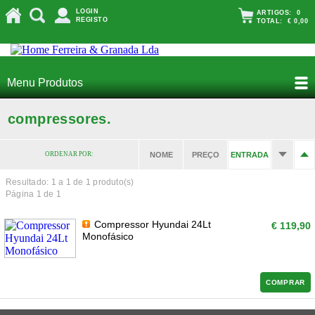
LOGIN
ARTIGOS:
0
REGISTO
TOTAL:
€ 0,00
Menu Produtos
compressores.
ORDENAR POR:
NOME
PREÇO
ENTRADA
Resultado: 1 a
1
de 1 produto(s)
Página 1 de 1
Compressor Hyundai 24Lt
€ 119,90
Monofásico
COMPRAR