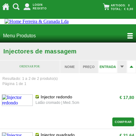
LOGIN
ARTIGOS:
0
REGISTO
TOTAL:
€ 0,00
Menu Produtos
Injectores de massagem
ORDENAR POR:
NOME
PREÇO
ENTRADA
Resultado: 1 a
2
de 2 produto(s)
Página 1 de 1
Injector redondo
€ 17,80
Latão cromado | Med.:5cm
COMPRAR
Injector quadrado
€ 21,64