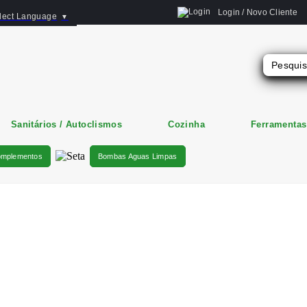
Login / Novo Cliente
lect Language
▼
Sanitários / Autoclismos
Cozinha
Ferramentas
omplementos
Bombas Aguas Limpas