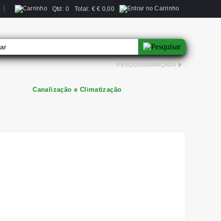
Qtd:
0
Total:
€
€ 0,00
PESQUISA AVANÇADA
Canalização e Climatização