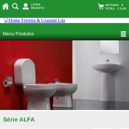
LOGIN
ARTIGOS:
0
REGISTO
TOTAL:
€ 0,00
Menu Produtos
Série ALFA