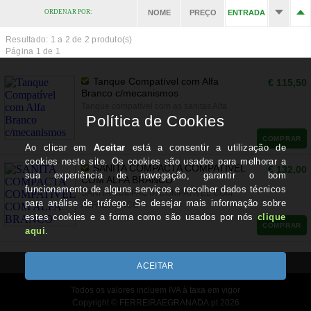
ORDENAR POR:
NOME
PREÇO
ENTRADA
Resultado: 1 a
2
de 2 produto(s)
Página 1 de 1
Tanque Compatível com Alfa
€ 115,50
Branco c/mecanismos
Tanque compatível com as sanitas Alfa
COMPRAR
SANITA COMPACTA COMPATÍVEL
€ 132,00
COM ALFA BRANCO
SANITA COMPACTA COMPATÍVEL COM
ALFA BRANCO
COMPRAR
Todos os valores incluem IVA à taxa em vigor
Copyright © FERREIRAEGRANADA.pt 2026