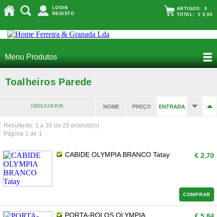
LOGIN
ARTIGOS:
0
REGISTO
TOTAL:
€ 0,00
Menu Produtos
Toalheiros Parede
ORDENAR POR:
NOME
PREÇO
ENTRADA
Resultado: 1 a
20
de 20 produto(s)
Página 1 de 1
CABIDE OLYMPIA BRANCO Tatay
€ 2,70
COMPRAR
PORTA-ROLOS OLYMPIA
€ 5,84