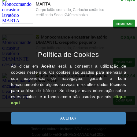
MARTA
Corpo latão cromado; Cartucho cerâmico
certificado Sedal Ø40mm baixo
COMPRAR
Monocomande encastrar lavatório
€ 80,65
DIAMANTE c/espelho pequeno
Corpo latão cromado; Cartucho cerâmico
certificado Sedal Ø35mm baixo
COMPRAR
Monocomando encastrar lavatório
€ 92,64
DIAMANTE
Corpo latão cromado; Cartucho cerâmico
certificado Sedal Ø35mm baixo
COMPRAR
Todos os valores incluem IVA à taxa em vigor
Copyright © FERREIRAEGRANADA.pt 2026