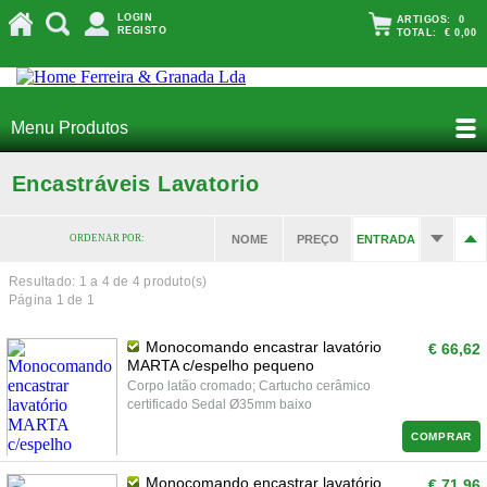
LOGIN
ARTIGOS:
0
REGISTO
TOTAL:
€ 0,00
Menu Produtos
Encastráveis Lavatorio
ORDENAR POR:
NOME
PREÇO
ENTRADA
Resultado: 1 a
4
de 4 produto(s)
Página 1 de 1
Monocomando encastrar lavatório
€ 66,62
MARTA c/espelho pequeno
Corpo latão cromado; Cartucho cerâmico
certificado Sedal Ø35mm baixo
COMPRAR
Monocomando encastrar lavatório
€ 71,96