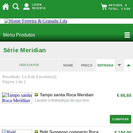
LOGIN
ARTIGOS:
0
REGISTO
TOTAL:
€ 0,00
Menu Produtos
Série Meridian
ORDENAR POR:
NOME
PREÇO
ENTRADA
Resultado: 1 a
8
de 8 produto(s)
Página 1 de 1
Tampo sanita Roca Meridian
€ 66,60
Lacado c/ dobradiças de aço inox
COMPRAR
Bidé Suspenso compacto Roca
€ 194,00