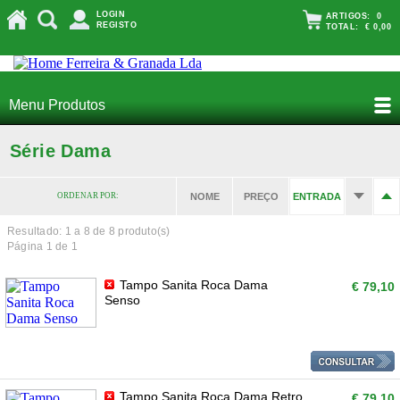
LOGIN
ARTIGOS:
0
REGISTO
TOTAL:
€ 0,00
Menu Produtos
Série Dama
ORDENAR POR:
NOME
PREÇO
ENTRADA
Resultado: 1 a
8
de 8 produto(s)
Página 1 de 1
Tampo Sanita Roca Dama
€ 79,10
Senso
Tampo Sanita Roca Dama Retro
€ 79,10