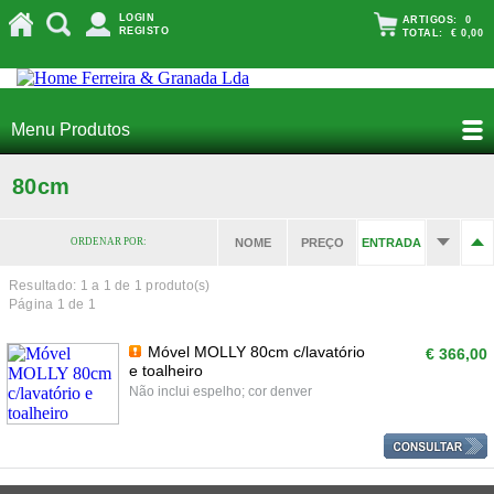
LOGIN
ARTIGOS:
0
REGISTO
TOTAL:
€ 0,00
Menu Produtos
80cm
ORDENAR POR:
NOME
PREÇO
ENTRADA
Resultado: 1 a
1
de 1 produto(s)
Página 1 de 1
Móvel MOLLY 80cm c/lavatório
€ 366,00
e toalheiro
Não inclui espelho; cor denver