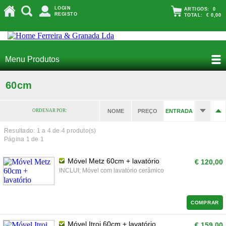
LOGIN
ARTIGOS:
0
REGISTO
TOTAL:
€ 0,00
Menu Produtos
60cm
ORDENAR POR:
NOME
PREÇO
ENTRADA
Resultado: 1 a
4
de 4 produto(s)
Página 1 de 1
Móvel Metz 60cm + lavatório
€ 120,00
INCLUI; Móvel com lavatório cerâmico
COMPRAR
Móvel Itroi 60cm + lavatório
€ 159,00