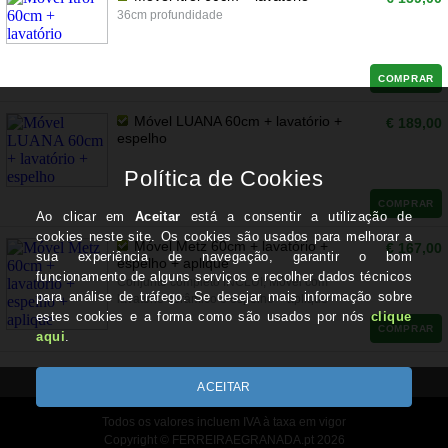
36cm profundidade
COMPRAR
Móvel LUANA 60cm + lavatório +
€ 189,00
espelho
COMPRAR
Móvel Metz 60cm + lavatório +
€ 167,00
espelho + aplique
Conjunto completo INCLUI; Móvel com
lavatório cerâmico e espelho + aplique
COMPRAR
Todos os valores incluem IVA à taxa em vigor
Copyright © FERREIRAEGRANADA.pt 2026