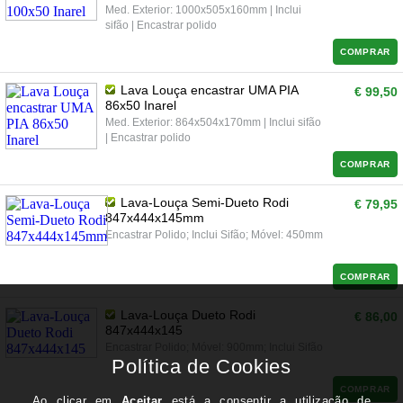
Med. Exterior: 1000x505x160mm | Inclui
sifão | Encastrar polido
COMPRAR
Lava Louça encastrar UMA PIA
€ 99,50
86x50 Inarel
Med. Exterior: 864x504x170mm | Inclui sifão
| Encastrar polido
COMPRAR
Lava-Louça Semi-Dueto Rodi
€ 79,95
847x444x145mm
Encastrar Polido; Inclui Sifão; Móvel: 450mm
COMPRAR
Lava-Louça Dueto Rodi
€ 86,00
847x444x145
Encastrar Polido; Móvel: 900mm; Inclui Sifão
COMPRAR