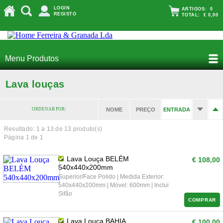
LOGIN
ARTIGOS:
0
REGISTO
TOTAL:
€ 0,00
Menu Produtos
Lava louças
ORDENAR POR:
NOME
PREÇO
ENTRADA
Resultado: 1 a
13
de 13 produto(s)
Página 1 de 1
Lava Louça BELÉM
€ 108,00
540x440x200mm
Superior/Face Polido | Medida Exterior:
540x440x200mm | Móvel: 600mm | Inclui
Sifão
COMPRAR
Lava Louça BAHIA
€ 100,00