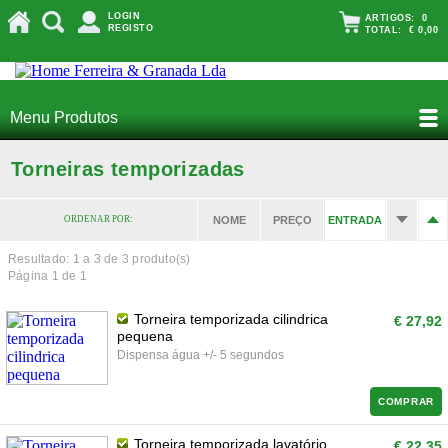
LOGIN
ARTIGOS:
0
REGISTO
TOTAL:
€ 0,00
Menu Produtos
Torneiras temporizadas
ORDENAR POR:
NOME
PREÇO
ENTRADA
Resultado: 1 a
3
de 3 produto(s)
Página 1 de 1
Torneira temporizada cilindrica
€ 27,92
pequena
Dispensa água +/- 5 segundos
COMPRAR
Torneira temporizada lavatório
€ 22,35