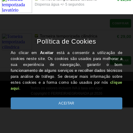
Dispensa água +/- 5 segundos
COMPRAR
Torneira temporizada cilindrica
€ 29,00
Dispensa água +/- 5 segundos
COMPRAR
Todos os valores incluem IVA à taxa em vigor
Copyright © FERREIRAEGRANADA.pt 2026
Desenvolvido por Optimeios