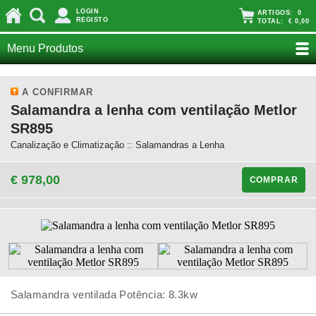
LOGIN
ARTIGOS:
0
REGISTO
TOTAL:
€ 0,00
Menu Produtos
A CONFIRMAR
Salamandra a lenha com ventilação Metlor
SR895
Canalização e Climatização :: Salamandras a Lenha
€ 978,00
COMPRAR
Salamandra ventilada Potência: 8.3kw