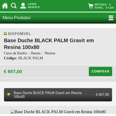
LOGIN
ARTIGOS:
0
REGISTO
TOTAL:
€ 0,00
Menu Produtos
DISPONÍVEL
Base Duche BLACK PALM Gravit em
Resina 100x80
Casa de Banho :: Bases :: Resina
Código:
BLACK PALM
€ 657,00
COMPRAR
Base Duche BLACK PALM Gravit em Resina
€ 657,00
100x80