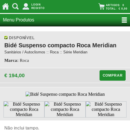
LOGIN
ARTIGOS:
0
REGISTO
TOTAL:
€ 0,00
Menu Produtos
DISPONÍVEL
Bidé Suspenso compacto Roca Meridian
Sanitários / Autoclismos :: Roca :: Série Meridian
Marca:
Roca
€ 194,00
COMPRAR
Não inclui tampo.