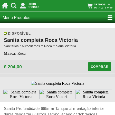
LOGIN
ARTIGOS:
0
REGISTO
TOTAL:
€ 0,00
Menu Produtos
DISPONÍVEL
Sanita completa Roca Victoria
Sanitários / Autoclismos :: Roca :: Série Victoria
Marca:
Roca
€ 204,00
COMPRAR
Sanita Profundidade 665mm Tanque alimentação inferior
dupla descarga 6/3litros Tampo lacado c/ dobradiças