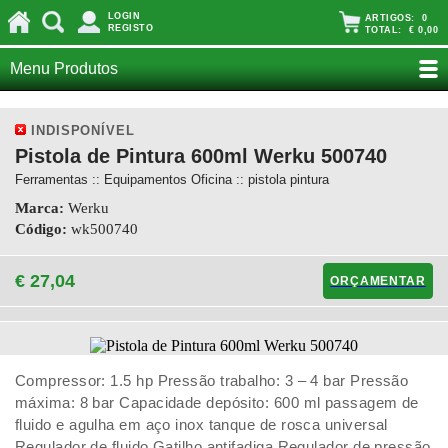
LOGIN
ARTIGOS:
0
REGISTO
TOTAL:
€ 0,00
Menu Produtos
INDISPONÍVEL
Pistola de Pintura 600ml Werku 500740
Ferramentas :: Equipamentos Oficina :: pistola pintura
Marca:
Werku
Código:
wk500740
€ 27,04
ORÇAMENTAR
Compressor: 1.5 hp Pressão trabalho: 3 – 4 bar Pressão
máxima: 8 bar Capacidade depósito: 600 ml passagem de
fluido e agulha em aço inox tanque de rosca universal
Regulador de fluido Gatilho antifadiga Regulador de pressão