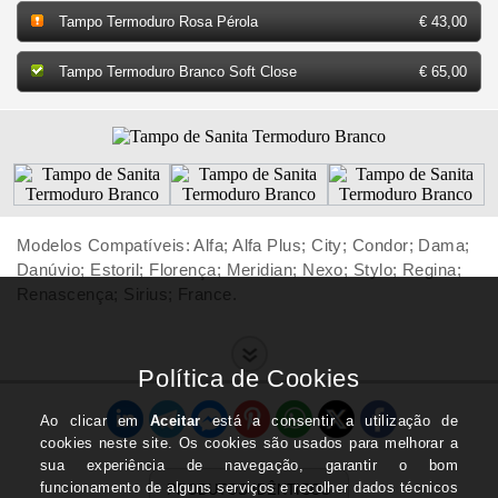
Tampo Termoduro Rosa Pérola
€ 43,00
Tampo Termoduro Branco Soft Close
€ 65,00
Modelos Compatíveis: Alfa; Alfa Plus; City; Condor; Dama;
Danúvio; Estoril; Florença; Meridian; Nexo; Stylo; Regina;
Renascença; Sirius; France.
PRODUTOS IDÊNTICOS