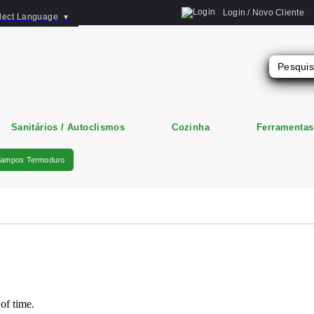
Login / Novo Cliente
lect Language
▼
Sanitários / Autoclismos
Cozinha
Ferramentas
Tampos Termoduro