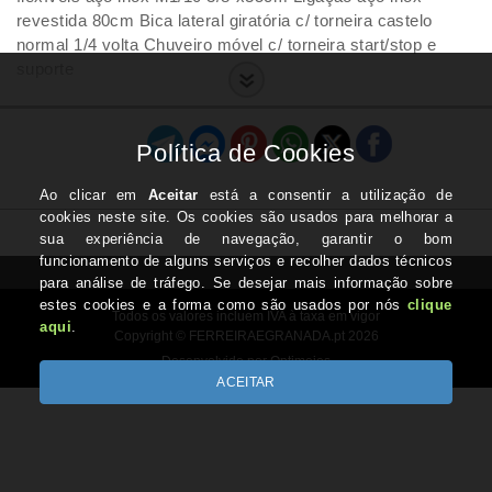
revestida 80cm Bica lateral giratória c/ torneira castelo
normal 1/4 volta Chuveiro móvel c/ torneira start/stop e
suporte
Todos os valores incluem IVA à taxa em vigor
Copyright © FERREIRAEGRANADA.pt 2026
Desenvolvido por Optimeios