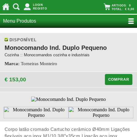
LOGIN
ARTIGOS:
0
REGISTO
TOTAL:
€ 0,00
Menu Produtos
DISPONÍVEL
Monocomando Ind. Duplo Pequeno
Cozinha :: Monocomandos cozinha e industriais
Marca:
Torneiras Monteiro
€ 153,00
COMPRAR
Corpo latão cromado Cartucho cerâmico Ø40mm Ligações
flexíveis aço inox M1/10 3/8”x35cm Ligação aço inox