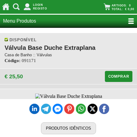
LOGIN
ARTIGOS:
0
REGISTO
TOTAL:
€ 0,00
Menu Produtos
DISPONÍVEL
Válvula Base Duche Extraplana
Casa de Banho :: Válvulas
Código:
091171
€ 25,50
COMPRAR
PRODUTOS IDÊNTICOS